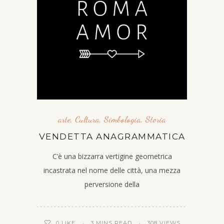
arte
,
Cultura
,
Simbologia
,
Storia
VENDETTA ANAGRAMMATICA
C’è una bizzarra vertigine geometrica
incastrata nel nome delle città, una mezza
perversione della
3 MINS READ
308 VIEWS
0
LIKE