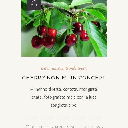
29
GIU
arte
,
natura
,
Simbologia
CHERRY NON E’ UN CONCEPT
Mi hanno dipinta, cantata, mangiata,
citata, fotografata male con la luce
sbagliata e poi
2 MINS READ
310 VIEWS
0
LIKE