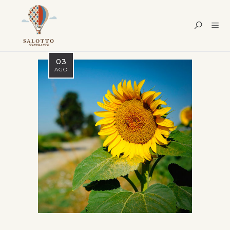
03
AGO