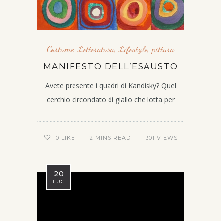
Costume
,
Letteratura
,
Lifestyle
,
pittura
MANIFESTO DELL’ESAUSTO
Avete presente i quadri di Kandisky? Quel
cerchio circondato di giallo che lotta per
2 MINS READ
301 VIEWS
0
LIKE
20
LUG