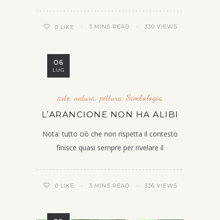
3 MINS READ
330 VIEWS
0
LIKE
06
LUG
arte
,
natura
,
pittura
,
Simbologia
L’ARANCIONE NON HA ALIBI
Nota: tutto ciò che non rispetta il contesto
finisce quasi sempre per rivelare il
3 MINS READ
336 VIEWS
0
LIKE