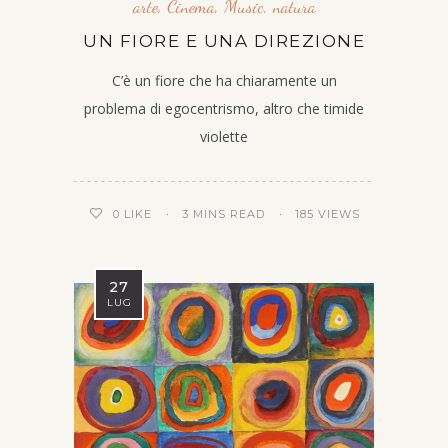
arte
,
Cinema
,
Music
,
natura
UN FIORE E UNA DIREZIONE
C’è un fiore che ha chiaramente un
problema di egocentrismo, altro che timide
violette
3 MINS READ
185 VIEWS
0
LIKE
27
LUG