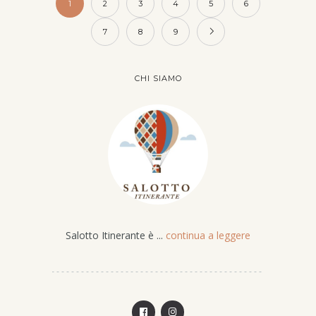
1
2
3
4
5
6
7
8
9
CHI SIAMO
Salotto Itinerante è ...
continua a leggere