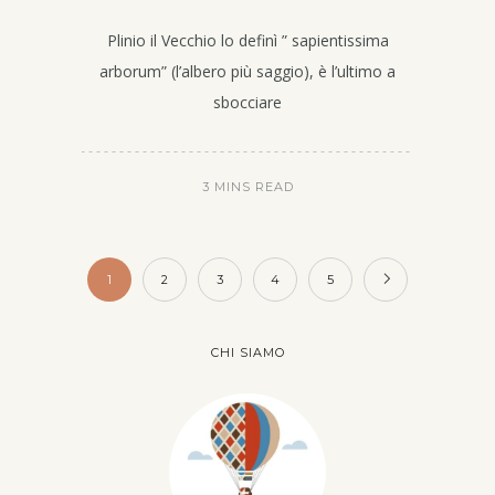
Plinio il Vecchio lo definì ” sapientissima
arborum” (l’albero più saggio), è l’ultimo a
sbocciare
3 MINS READ
1
2
3
4
5
CHI SIAMO