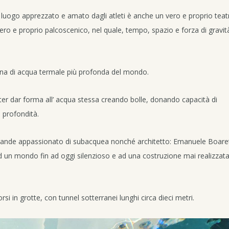
 luogo apprezzato e amato dagli atleti è anche un vero e proprio teat
ro e proprio palcoscenico, nel quale, tempo, spazio e forza di gravità
ina di acqua termale più profonda del mondo.
oter dar forma all’ acqua stessa creando bolle, donando capacità di
 profondità.
un grande appassionato di subacquea nonché architetto: Emanuele Boare
 ad un mondo fin ad oggi silenzioso e ad una costruzione mai realizzat
orsi in grotte, con tunnel sotterranei lunghi circa dieci metri.