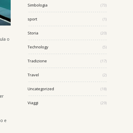
Simbologia
(73)
sport
(1)
Storia
(20)
ula o
Technology
(5)
Tradizione
(17)
Travel
(2)
Uncategorized
(18)
er
Viaggi
(29)
so e