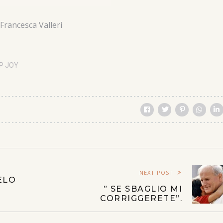
Francesca Valleri
P JOY
NEXT POST
ELO
” SE SBAGLIO MI
CORRIGGERETE”.