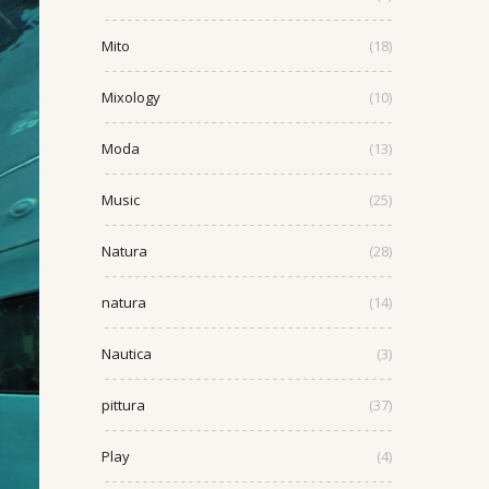
Mito
(18)
Mixology
(10)
Moda
(13)
Music
(25)
Natura
(28)
natura
(14)
Nautica
(3)
pittura
(37)
Play
(4)