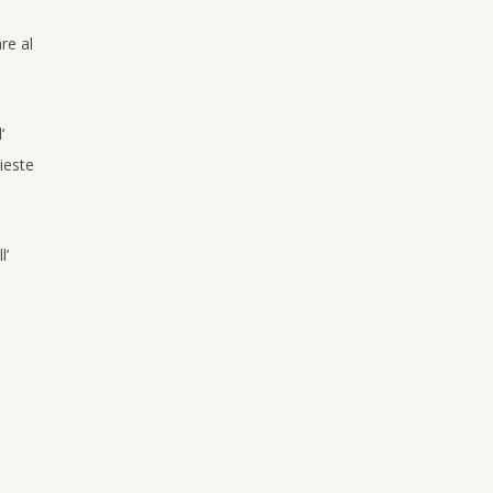
re al
’
ieste
l’