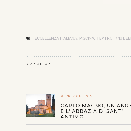
,
,
,
ECCELLENZA ITALIANA
PISCINA
TEATRO
Y40 DEE
3 MINS READ
PREVIOUS POST
CARLO MAGNO, UN ANG
E L’ ABBAZIA DI SANT’
ANTIMO.