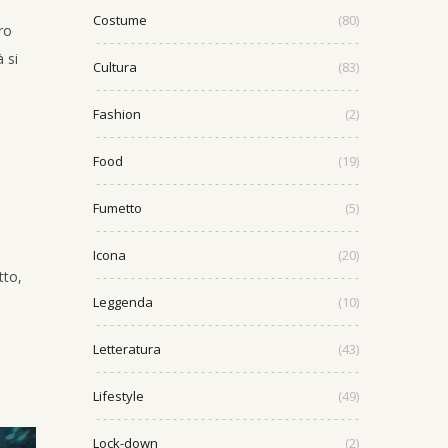
Costume
(80)
ro
 si
Cultura
(83)
Fashion
(2)
Food
(19)
Fumetto
(5)
Icona
(20)
tto,
Leggenda
(10)
a
Letteratura
(43)
Lifestyle
(49)
Lock-down
(2)