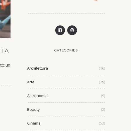
RTA
CATEGORIES
ato un
Architettura
(16)
arte
(79)
Astronomia
(9)
Beauty
(2)
Cinema
(53)