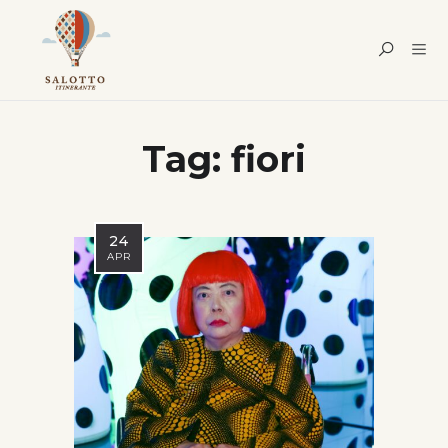
Tag:
fiori
24
APR