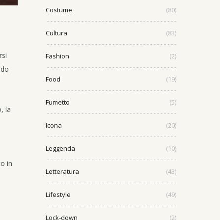
Costume
(80)
Cultura
(83)
rsi
Fashion
(2)
ndo
Food
(19)
Fumetto
(5)
, la
Icona
(20)
Leggenda
(10)
o in
Letteratura
(43)
Lifestyle
(49)
Lock-down
(2)