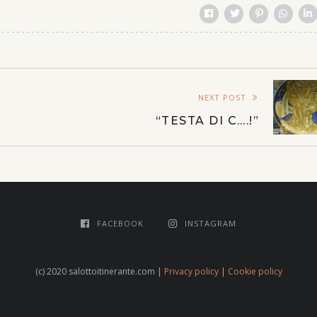
NEXT POST
“TESTA DI C….!”
FACEBOOK
INSTAGRAM
(c) 2020 salottoitinerante.com |
Privacy policy
|
Cookie policy