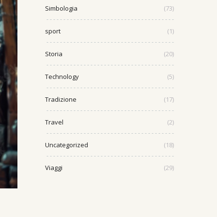
Simbologia
(73)
sport
(1)
Storia
(20)
Technology
(5)
Tradizione
(17)
Travel
(2)
Uncategorized
(18)
Viaggi
(29)