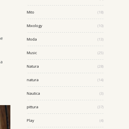
Mito
(18)
Mixology
(10)
he
Moda
(13)
Music
(25)
la
Natura
(28)
natura
(14)
Nautica
(3)
pittura
(37)
Play
(4)