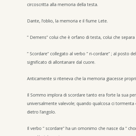
circoscritta alla memoria della testa.
Dante, l’oblio, la memoria e il fiume Lete.
” Demens” colui che è orfano di testa, colui che separa q
” Scordare” collegato al verbo ” ri-cordare” ; al posto del
significato di allontanare dal cuore.
Anticamente si riteneva che la memoria giacesse propri
Il Sommo implora di scordare tanto era forte la sua p
universalmente valevole; quando qualcosa ci tormenta o
dietro l’angolo.
Il verbo ” scordare” ha un omonimo che nasce da ” chor