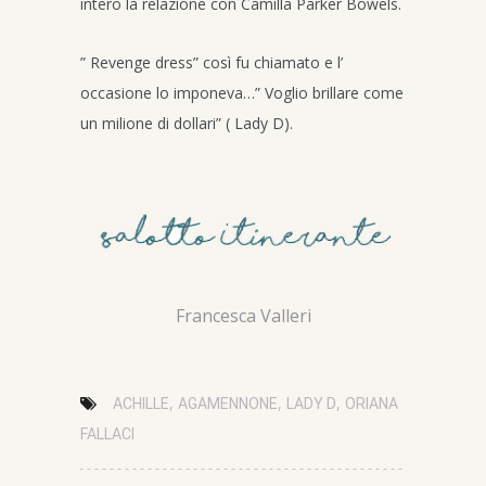
intero la relazione con Camilla Parker Bowels.
” Revenge dress” così fu chiamato e l’
occasione lo imponeva…” Voglio brillare come
un milione di dollari” ( Lady D).
Francesca Valleri
,
,
,
ACHILLE
AGAMENNONE
LADY D
ORIANA
FALLACI