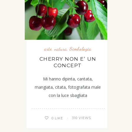
arte
,
natura
,
Simbologia
CHERRY NON E’ UN
CONCEPT
Mi hanno dipinta, cantata,
mangiata, citata, fotografata male
con la luce sbagliata
310 VIEWS
0
LIKE