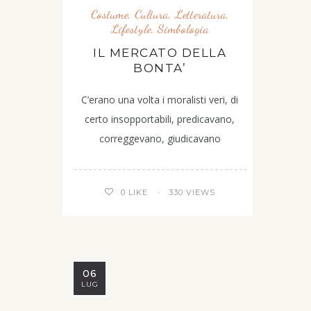
Costume
,
Cultura
,
Letteratura
,
Lifestyle
,
Simbologia
IL MERCATO DELLA
BONTA’
C’erano una volta i moralisti veri, di
certo insopportabili, predicavano,
correggevano, giudicavano
330 VIEWS
0
LIKE
06
LUG