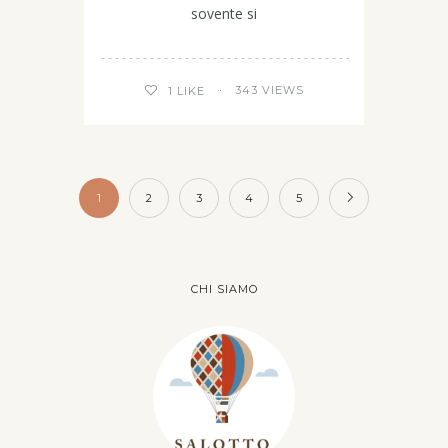
sovente si
343 VIEWS
1
LIKE
1
2
3
4
5
CHI SIAMO