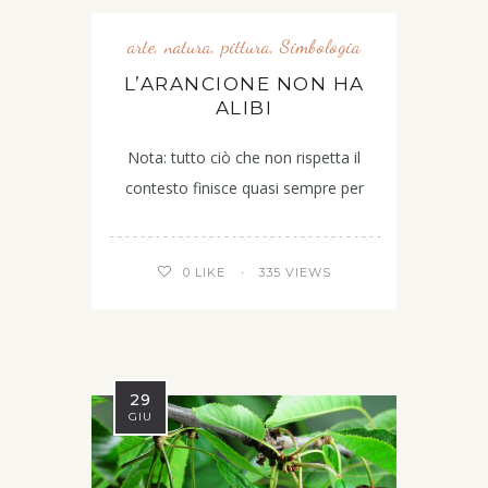
arte
,
natura
,
pittura
,
Simbologia
L’ARANCIONE NON HA
ALIBI
Nota: tutto ciò che non rispetta il
contesto finisce quasi sempre per
335 VIEWS
0
LIKE
29
GIU