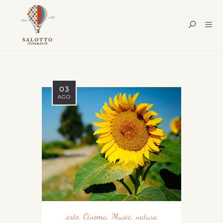
03
AGO
arte
,
Cinema
,
Music
,
natura