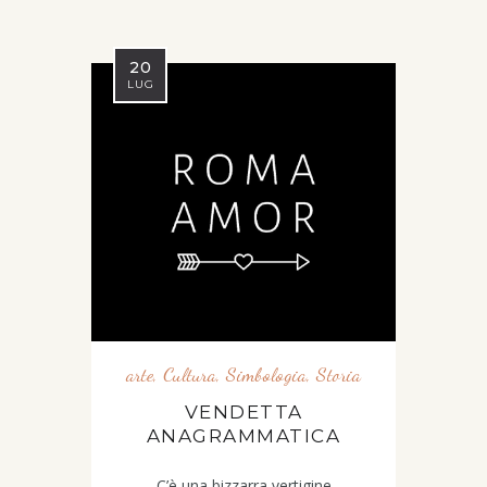
20
LUG
arte
,
Cultura
,
Simbologia
,
Storia
VENDETTA
ANAGRAMMATICA
C’è una bizzarra vertigine