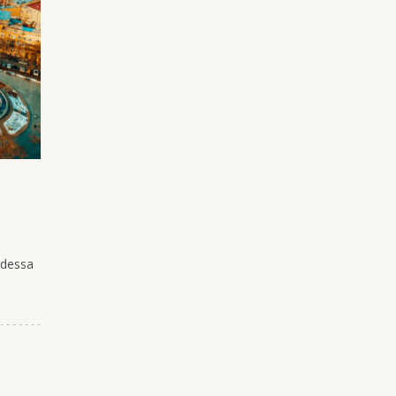
I
Odessa