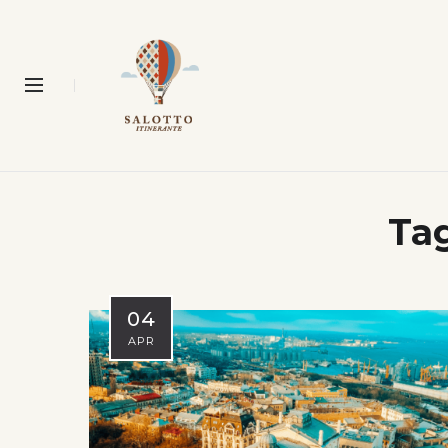
Ta
04
APR