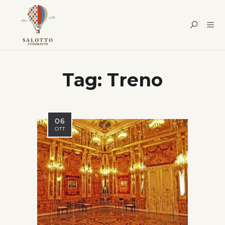
Tag:
Treno
06
OTT