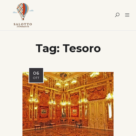
Tag:
Tesoro
06
OTT