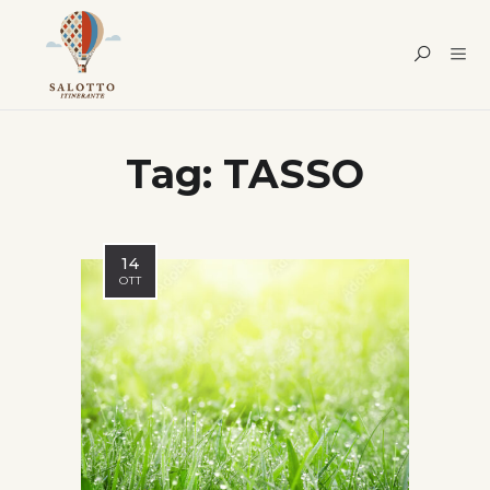
Tag:
TASSO
14
OTT