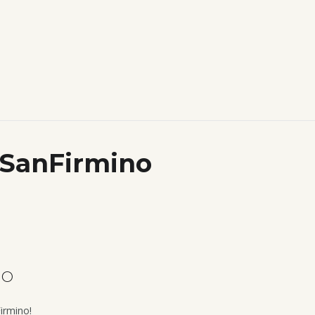
SanFirmino
NO
Firmino!