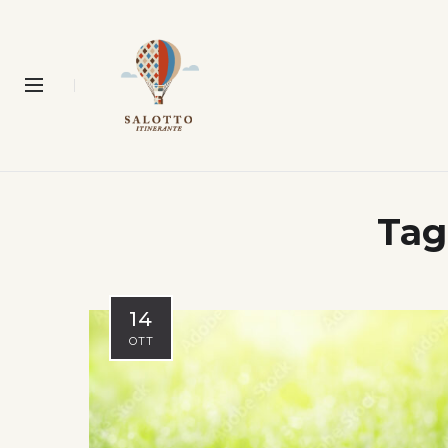
Tag
14
OTT