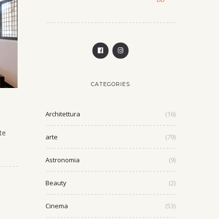
CATEGORIES
Architettura
(16)
te
arte
(79)
Astronomia
(9)
Beauty
(2)
Cinema
(53)