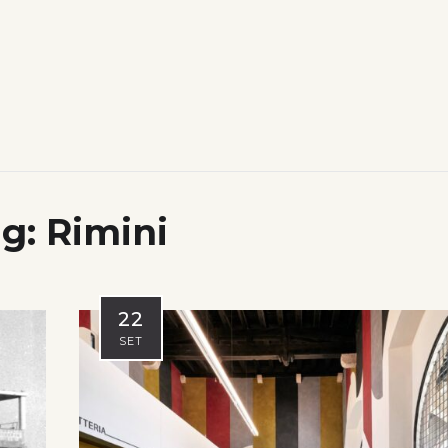
ag:
Rimini
22
SET