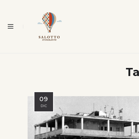
T
09
DIC