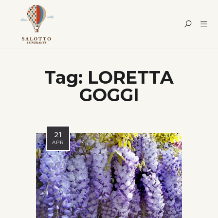
Tag:
LORETTA
GOGGI
21
APR