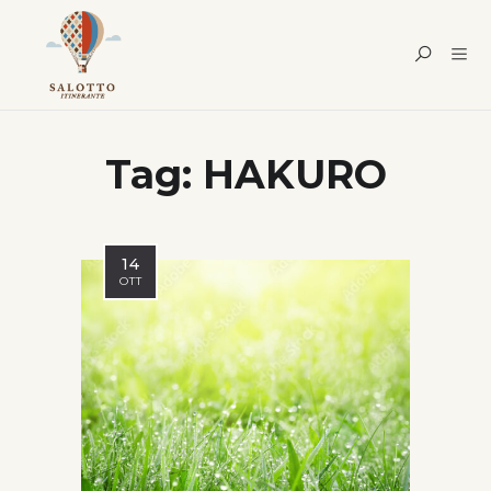
Tag:
HAKURO
14
OTT