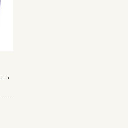
”
ial la