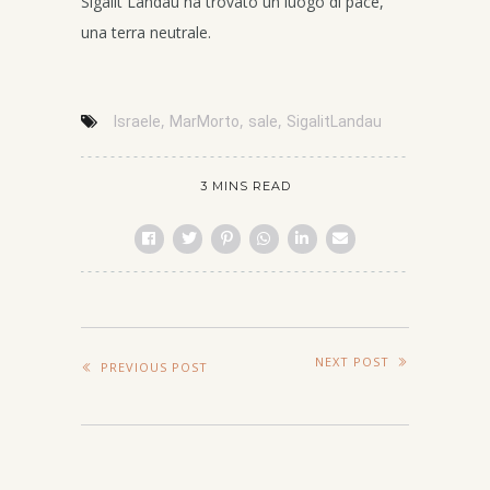
Sigalit Landau ha trovato un luogo di pace,
una terra neutrale.
,
,
,
Israele
MarMorto
sale
SigalitLandau
3 MINS READ
NEXT POST
PREVIOUS POST