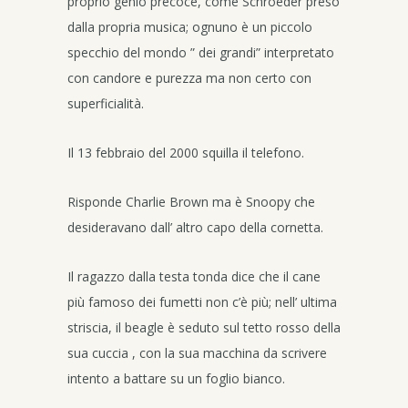
proprio genio precoce, come Schroeder preso
dalla propria musica; ognuno è un piccolo
specchio del mondo ” dei grandi” interpretato
con candore e purezza ma non certo con
superficialità.
Il 13 febbraio del 2000 squilla il telefono.
Risponde Charlie Brown ma è Snoopy che
desideravano dall’ altro capo della cornetta.
Il ragazzo dalla testa tonda dice che il cane
più famoso dei fumetti non c’è più; nell’ ultima
striscia, il beagle è seduto sul tetto rosso della
sua cuccia , con la sua macchina da scrivere
intento a battare su un foglio bianco.