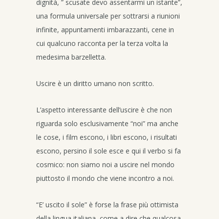
dignità, ” scusate devo assentarmi un istante”,
una formula universale per sottrarsi a riunioni
infinite, appuntamenti imbarazzanti, cene in
cui qualcuno racconta per la terza volta la
medesima barzelletta.
Uscire è un diritto umano non scritto.
L’aspetto interessante dell’uscire è che non
riguarda solo esclusivamente “noi” ma anche
le cose, i film escono, i libri escono, i risultati
escono, persino il sole esce e qui il verbo si fa
cosmico: non siamo noi a uscire nel mondo
piuttosto il mondo che viene incontro a noi.
“E’ uscito il sole” è forse la frase più ottimista
della lingua italiana, come a dire che qualcosa