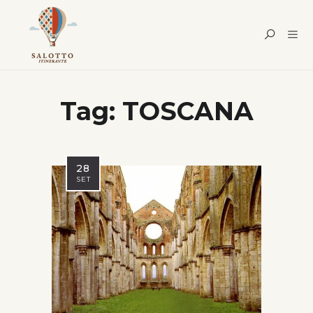
Tag:
TOSCANA
28
SET