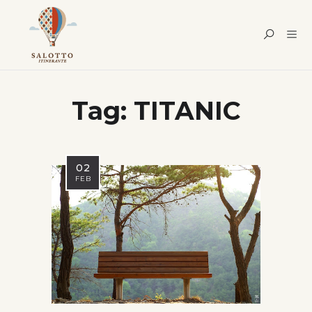
Tag:
TITANIC
02
FEB