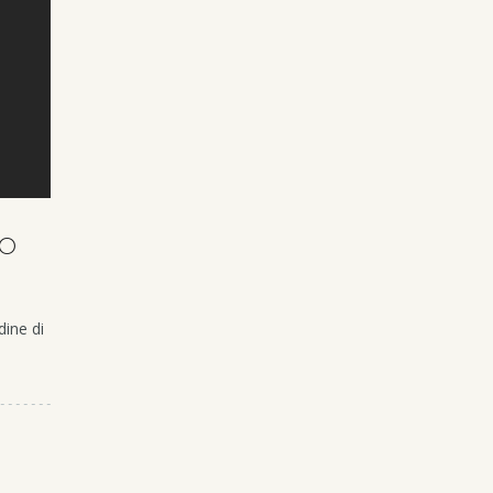
RO
dine di