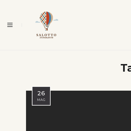
T
26
MAG