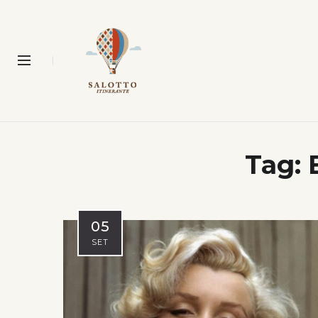
Tag:
05
SET