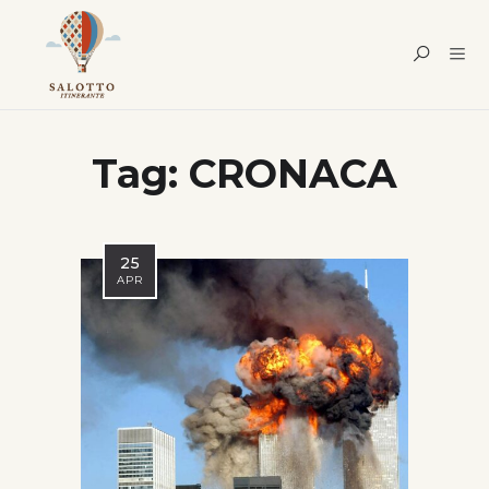
Tag:
CRONACA
25
APR