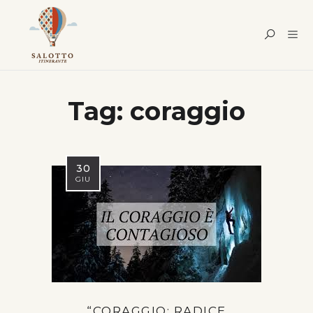
Tag:
coraggio
30
GIU
“CORAGGIO: RADICE