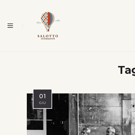
Ta
01
GIU