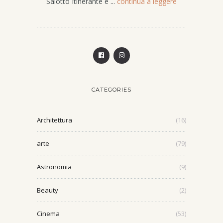
Salotto Itinerante è ...
continua a leggere
CATEGORIES
Architettura
(16)
arte
(79)
Astronomia
(9)
Beauty
(2)
Cinema
(53)