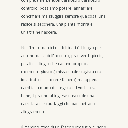
completamente fuori dal nostro dal nostro
controllo; possiamo potare, annaffiare,
concimare ma sfuggirà sempre qualcosa, una
radice si seccherà, una pianta morirà e
un’altra ne nascerà.
Nei film romantici e sdolcinati è il luogo per
antonomasia dell’incontro, prati verdi, picnic,
petali di ciliegio che cadano proprio al
momento giusto ( chissà quale stagista era
incaricato di scuotere l’albero) ma appena
cambia la mano del regista e Lynch lo sa
bene, il pratino all’inglese nasconde una
carrellata di scarafaggi che banchettano
allegramente.
Il giardino gode di un fascino irresistibile, serio