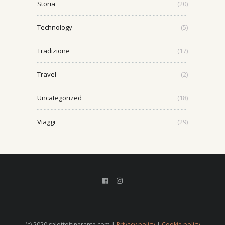
Storia
(20)
Technology
(5)
Tradizione
(17)
Travel
(2)
Uncategorized
(18)
Viaggi
(29)
(c) 2020 salottoitinerante.com |
Privacy policy
|
Cookie policy