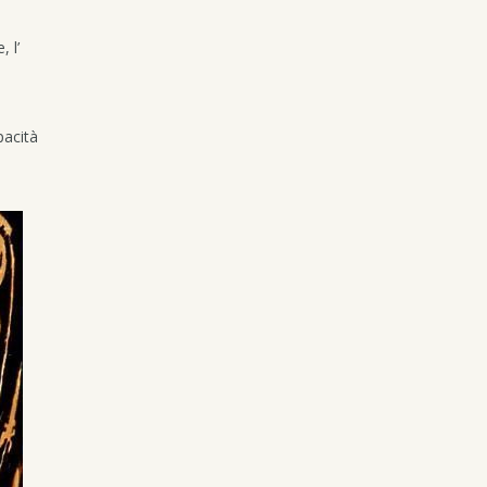
 l’
pacità