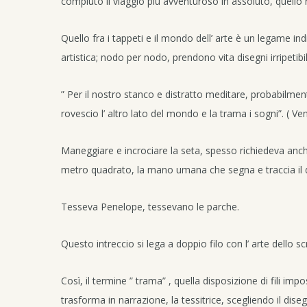
compiuto il viaggio più avventuroso in assoluto, quello ne
Quello fra i tappeti e il mondo dell’ arte è un legame ind
artistica; nodo per nodo, prendono vita disegni irripetibil
” Per il nostro stanco e distratto meditare, probabilmente
rovescio l’ altro lato del mondo e la trama i sogni”. ( Ven
Maneggiare e incrociare la seta, spesso richiedeva anch
metro quadrato, la mano umana che segna e traccia il d
Tesseva Penelope, tessevano le parche.
Questo intreccio si lega a doppio filo con l’ arte dello sc
Così, il termine ” trama” , quella disposizione di fili imp
trasforma in narrazione, la tessitrice, scegliendo il dis