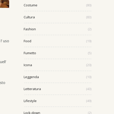
Costume
(80)
Cultura
(83)
Fashion
(2)
l’ uso
Food
(19)
Fumetto
(5)
ell’
Icona
(20)
Leggenda
(10)
usto
Letteratura
(43)
Lifestyle
(49)
Lock-down
(2)