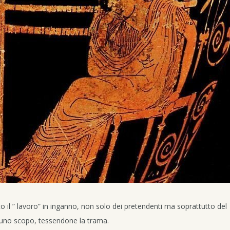
o il ” lavoro” in inganno, non solo dei pretendenti ma soprattutto del
d uno scopo, tessendone la trama.