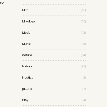
zio
Mito
(18)
Mixology
(10)
Moda
(13)
Music
(25)
natura
(14)
Natura
(28)
Nautica
(3)
pittura
(37)
Play
(4)