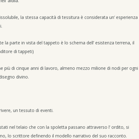
ll’ aldilà.
issolubile, la stessa capacità di tessitura è considerata un’ esperienza
i.
 la parte in vista del tappeto è lo schema dell’ esistenza terrena, il
ditore di tappeti)
e più di cinque anni di lavoro, almeno mezzo milione di nodi per ogni
isegno divino.
rivere, un tessuto di eventi.
ostati nel telaio che con la spoletta passano attraverso l’ ordito, si
egno, lo scrittore definendo il modello narrativo del suo racconto.